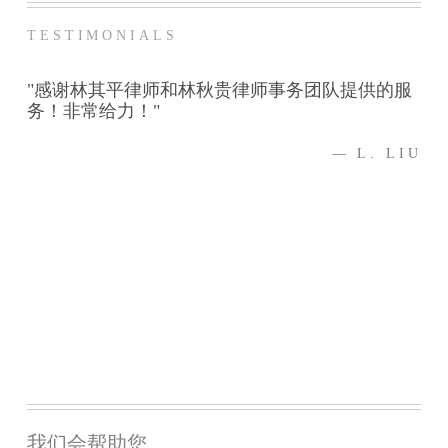
TESTIMONIALS
合
"感谢林其平律师和林秋贵律师事务团队提供的服
"
以
务！非常给力！"
方
已
— L. LIU
SEN
我们会帮助您